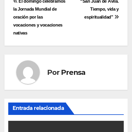
Navegación
El domingo celebramos
“San Juan de Ávila.
la Jornada Mundial de
Tiempo, vida y
de
oración por las
espiritualidad”
entradas
vocaciones y vocaciones
nativas
Por
Prensa
Entrada relacionada