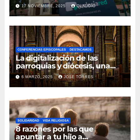
transformación digital
17 NOVIEMBRE, 2025
CLAUDIO
gracias a Ecclesiared
N
O
H
A
CONFERENCIAS EPISCOPALES
DESTACAMOS
Y
La digitalización de las
C
parroquias y diócesis, una
realidad ya para el futuro de
O
6 MARZO, 2025
JOSE TORRES
la Iglesia
M
N
E
O
N
H
T
A
A
SOLIDARIDAD
VIDA RELIGIOSA
Y
8 razones por las que
R
C
apuntar a tu hijo a
I