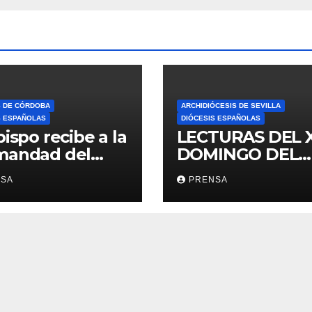
S DE CÓRDOBA
ARCHIDIÓCESIS DE SEVILLA
S ESPAÑOLAS
DIÓCESIS ESPAÑOLAS
bispo recibe a la
LECTURAS DEL 
mandad del
DOMINGO DEL
ario
TIEMPO
NSA
PRENSA
ORDINARIO (A)