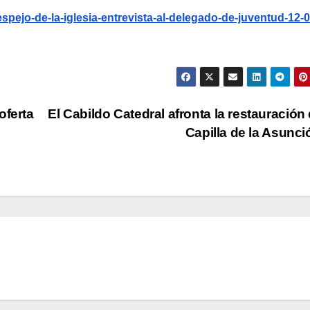
-espejo-de-la-iglesia-entrevista-al-delegado-de-juventud-12-0
oferta
El Cabildo Catedral afronta la restauración 
Capilla de la Asunc