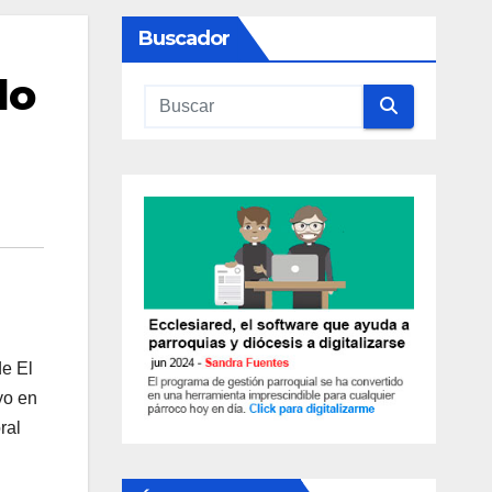
Buscador
do
de El
yo en
ral