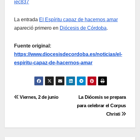
iec837
La entrada
El Espíritu capaz de hacernos amar
apareció primero en
Diócesis de Córdoba
.
Fuente original:
https://www.diocesisdecordoba.es/noticias/el-
espiritu-capaz-de-hacernos-amar
Navegación
Viernes, 2 de junio
La Diócesis se prepara
para celebrar el Corpus
de
Christi
entradas