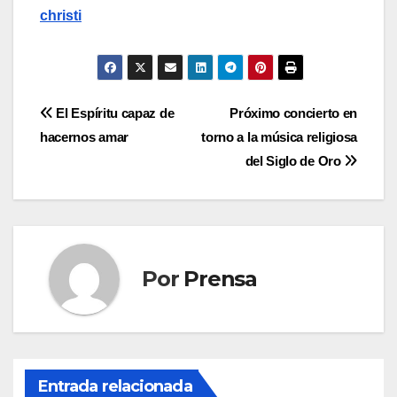
christi
Navegación
El Espíritu capaz de
Próximo concierto en
hacernos amar
torno a la música religiosa
de
del Siglo de Oro
entradas
Por
Prensa
Entrada relacionada