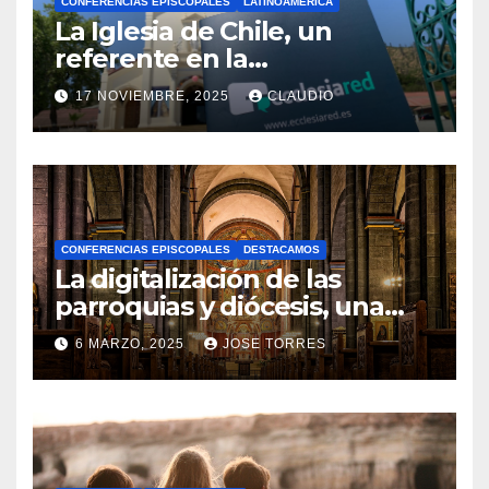
CONFERENCIAS EPISCOPALES
LATINOAMÉRICA
La Iglesia de Chile, un
referente en la
transformación digital
17 NOVIEMBRE, 2025
CLAUDIO
gracias a Ecclesiared
N
O
H
A
CONFERENCIAS EPISCOPALES
DESTACAMOS
Y
La digitalización de las
C
parroquias y diócesis, una
realidad ya para el futuro de
O
6 MARZO, 2025
JOSE TORRES
la Iglesia
M
N
E
O
N
H
T
A