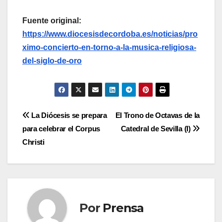
Fuente original:
https://www.diocesisdecordoba.es/noticias/pro
ximo-concierto-en-torno-a-la-musica-religiosa-
del-siglo-de-oro
Navegación
La Diócesis se prepara
El Trono de Octavas de la
para celebrar el Corpus
Catedral de Sevilla (I)
de
Christi
entradas
Por
Prensa