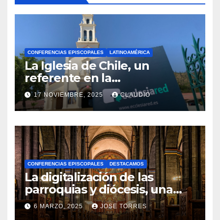
CONFERENCIAS EPISCOPALES
LATINOAMÉRICA
La Iglesia de Chile, un
referente en la
transformación digital
17 NOVIEMBRE, 2025
CLAUDIO
gracias a Ecclesiared
N
O
H
A
CONFERENCIAS EPISCOPALES
DESTACAMOS
Y
La digitalización de las
C
parroquias y diócesis, una
realidad ya para el futuro de
O
6 MARZO, 2025
JOSE TORRES
la Iglesia
M