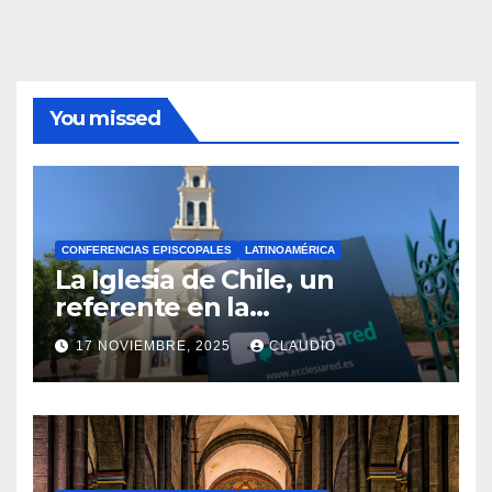
You missed
CONFERENCIAS EPISCOPALES
LATINOAMÉRICA
La Iglesia de Chile, un
referente en la
transformación digital
17 NOVIEMBRE, 2025
CLAUDIO
gracias a Ecclesiared
N
O
H
A