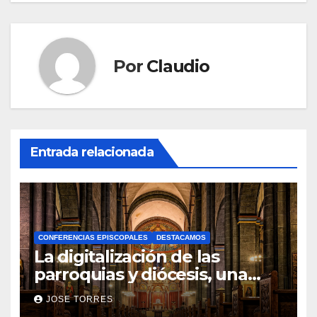
Por
Claudio
Entrada relacionada
CONFERENCIAS EPISCOPALES
DESTACAMOS
La digitalización de las
parroquias y diócesis, una
realidad ya para el futuro de
JOSE TORRES
la Iglesia