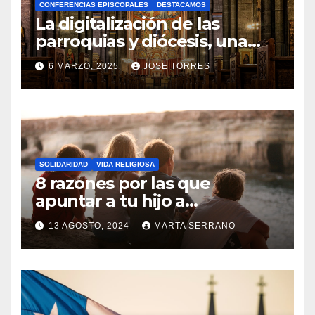
CONFERENCIAS EPISCOPALES
DESTACAMOS
Y
La digitalización de las
C
parroquias y diócesis, una
realidad ya para el futuro de
O
6 MARZO, 2025
JOSE TORRES
la Iglesia
M
N
E
O
N
H
T
A
A
SOLIDARIDAD
VIDA RELIGIOSA
Y
8 razones por las que
R
C
apuntar a tu hijo a
I
Catequesis
O
O
13 AGOSTO, 2024
MARTA SERRANO
M
S
N
E
O
N
H
T
A