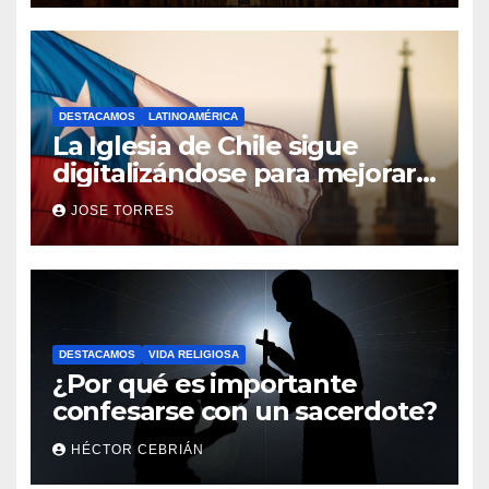
DESTACAMOS
LATINOAMÉRICA
La Iglesia de Chile sigue
digitalizándose para mejorar
el servicio a sus fieles
JOSE TORRES
DESTACAMOS
VIDA RELIGIOSA
¿Por qué es importante
confesarse con un sacerdote?
HÉCTOR CEBRIÁN