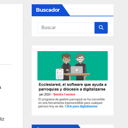
Buscador
a
liz
a