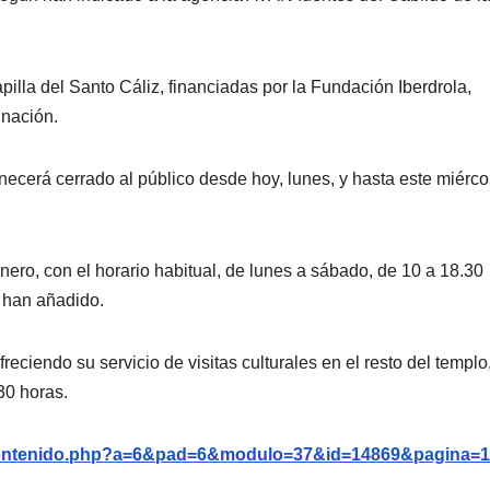
pilla del Santo Cáliz, financiadas por la Fundación Iberdrola,
inación.
ecerá cerrado al público desde hoy, lunes, y hasta este miérco
nero, con el horario habitual, de lunes a sábado, de 10 a 18.30
, han añadido.
eciendo su servicio de visitas culturales en el resto del templo
30 horas.
g/contenido.php?a=6&pad=6&modulo=37&id=14869&pagina=1