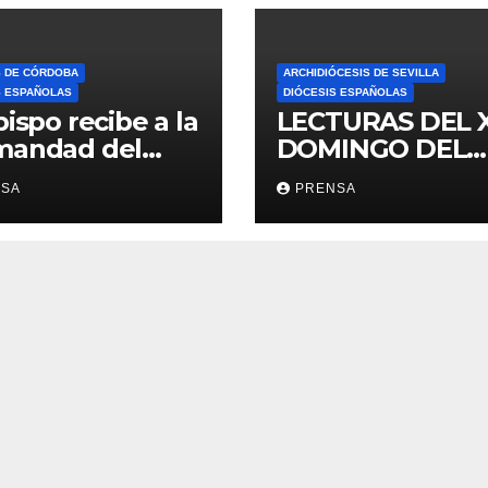
S DE CÓRDOBA
ARCHIDIÓCESIS DE SEVILLA
S ESPAÑOLAS
DIÓCESIS ESPAÑOLAS
bispo recibe a la
LECTURAS DEL 
mandad del
DOMINGO DEL
ario
TIEMPO
NSA
PRENSA
ORDINARIO (A)