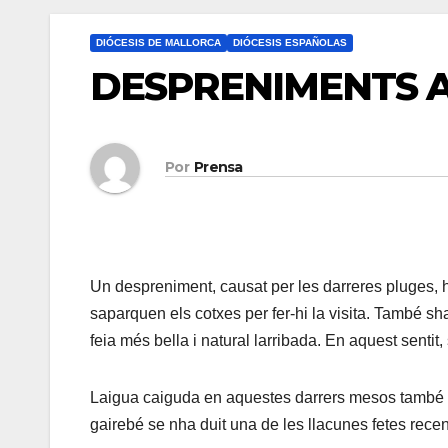
DIÓCESIS DE MALLORCA
DIÓCESIS ESPAÑOLAS
DESPRENIMENTS A
Por
Prensa
Un despreniment, causat per les darreres pluges, ha
saparquen els cotxes per fer-hi la visita. També sh
feia més bella i natural larribada. En aquest sentit, s
Laigua caiguda en aquestes darrers mesos també s
gairebé se nha duit una de les llacunes fetes recen