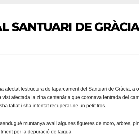
L SANTUARI DE GRÀCI
 afectat lestructura de laparcament del Santuari de Gràcia, a 
a vist afectada lalzina centenària que coronava lentrada del cam
ha tallat i sha intentat recuperar-ne un petit tros.
endugué muntanya avall algunes figueres de moro, arbres, pin
tment per la depuració de laigua.