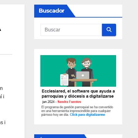
Buscador
A
on
í i
s i