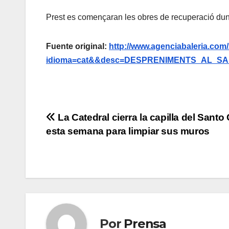
Prest es començaran les obres de recuperació dun l
Fuente original:
http://www.agenciabaleria.com
idioma=cat&&desc=DESPRENIMENTS_AL_SAN
Navegación
La Catedral cierra la capilla del Santo 
esta semana para limpiar sus muros
de
entradas
Por
Prensa