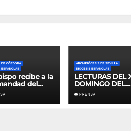
S DE CÓRDOBA
ARCHIDIÓCESIS DE SEVILLA
S ESPAÑOLAS
DIÓCESIS ESPAÑOLAS
bispo recibe a la
LECTURAS DEL 
mandad del
DOMINGO DEL
ario
TIEMPO
NSA
PRENSA
ORDINARIO (A)