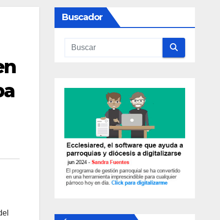
Buscador
en
ba
del