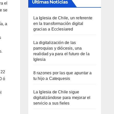
Últimas Noticias
a el
e se
La Iglesia de Chile, un referente
en la transformación digital
a, a
gracias a Ecclesiared
s
La digitalización de las
parroquias y diócesis, una
o.
realidad ya para el futuro de la
Iglesia
 22
8 razones por las que apuntar a
tu hijo a Catequesis
0 ó
La Iglesia de Chile sigue
l
digitalizándose para mejorar el
servicio a sus fieles