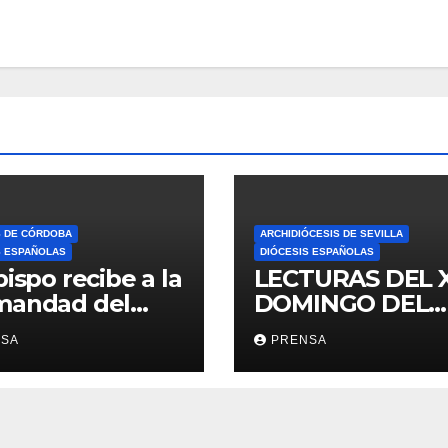
S DE CÓRDOBA
ARCHIDIÓCESIS DE SEVILLA
S ESPAÑOLAS
DIÓCESIS ESPAÑOLAS
bispo recibe a la
LECTURAS DEL 
mandad del
DOMINGO DEL
ario
TIEMPO
NSA
PRENSA
ORDINARIO (A)