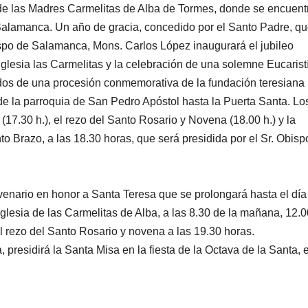
e las Madres Carmelitas de Alba de Tormes, donde se encuentr
 Salamanca. Un año de gracia, concedido por el Santo Padre, qu
ispo de Salamanca, Mons. Carlos López inaugurará el jubileo
iglesia las Carmelitas y la celebración de una solemne Eucaristí
idos de una procesión conmemorativa de la fundación teresiana
de la parroquia de San Pedro Apóstol hasta la Puerta Santa. Lo
 (17.30 h.), el rezo del Santo Rosario y Novena (18.00 h.) y la
 Brazo, a las 18.30 horas, que será presidida por el Sr. Obisp
enario en honor a Santa Teresa que se prolongará hasta el día
iglesia de las Carmelitas de Alba, a las 8.30 de la mañana, 12.0
l rezo del Santo Rosario y novena a las 19.30 horas.
residirá la Santa Misa en la fiesta de la Octava de la Santa, e