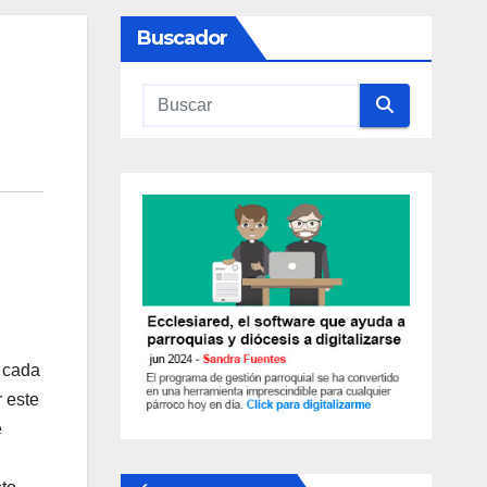
Buscador
a cada
 este
e