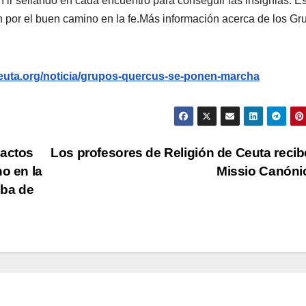
 ir sellando en cada encuentro para conseguir las insignias. E
én por el buen camino en la fe.Más información acerca de los Gr
euta.org/noticia/grupos-quercus-se-ponen-marcha
 actos
Los profesores de Religión de Ceuta recib
o en la
Missio Canón
lba de