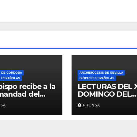
S DE CÓRDOBA
ARCHIDIÓCESIS DE SEVILLA
S ESPAÑOLAS
DIÓCESIS ESPAÑOLAS
bispo recibe a la
LECTURAS DEL 
mandad del
DOMINGO DEL
ario
TIEMPO
NSA
PRENSA
ORDINARIO (A)