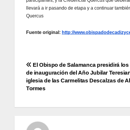
participantes, y la Credencial Quercus que deberán
llevará a ir pasando de etapa y a continuar tambi
Quercus
Fuente original:
http://www.obispadodecadizyc
Navegación
El Obispo de Salamanca presidirá los
de inauguración del Año Jubilar Teresian
de
iglesia de las Carmelitas Descalzas de A
entradas
Tormes