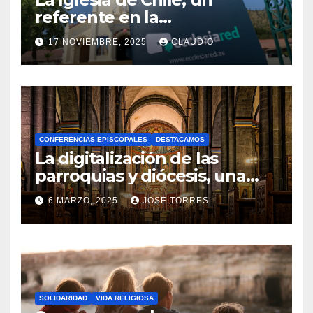
referente en la
transformación digital
17 NOVIEMBRE, 2025
CLAUDIO
gracias a Ecclesiared
N
O
H
A
CONFERENCIAS EPISCOPALES
DESTACAMOS
Y
La digitalización de las
C
parroquias y diócesis, una
realidad ya para el futuro de
O
6 MARZO, 2025
JOSE TORRES
la Iglesia
M
N
E
O
N
H
T
A
A
SOLIDARIDAD
VIDA RELIGIOSA
Y