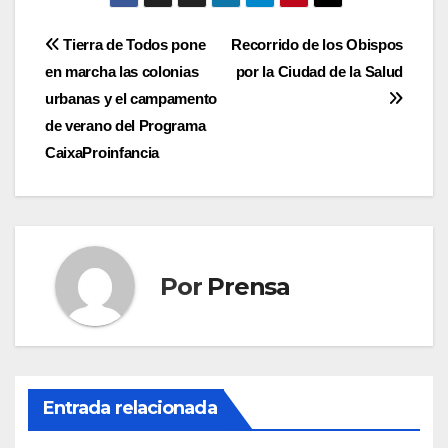
Navegación
Tierra de Todos pone
Recorrido de los Obispos
en marcha las colonias
por la Ciudad de la Salud
de
urbanas y el campamento
entradas
de verano del Programa
CaixaProinfancia
Por
Prensa
Entrada relacionada