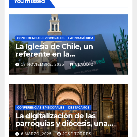
You missed
CONFERENCIAS EPISCOPALES
LATINOAMÉRICA
La Iglesia de Chile, un
referente en la
transformación digital
17 NOVIEMBRE, 2025
CLAUDIO
gracias a Ecclesiared
N
O
H
A
CONFERENCIAS EPISCOPALES
DESTACAMOS
Y
La digitalización de las
C
parroquias y diócesis, una
realidad ya para el futuro de
O
6 MARZO, 2025
JOSE TORRES