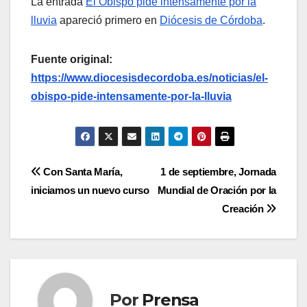
La entrada
El Obispo pide intensamente por la
lluvia
apareció primero en
Diócesis de Córdoba
.
Fuente original:
https://www.diocesisdecordoba.es/noticias/el-
obispo-pide-intensamente-por-la-lluvia
Navegación
Con Santa María,
1 de septiembre, Jornada
iniciamos un nuevo curso
Mundial de Oración por la
de
Creación
entradas
Por
Prensa