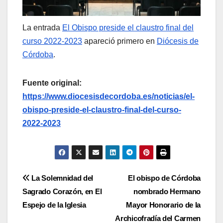
La entrada
El Obispo preside el claustro final del
curso 2022-2023
apareció primero en
Diócesis de
Córdoba
.
Fuente original:
https://www.diocesisdecordoba.es/noticias/el-
obispo-preside-el-claustro-final-del-curso-
2022-2023
Navegación
La Solemnidad del
El obispo de Córdoba
Sagrado Corazón, en El
nombrado Hermano
de
Espejo de la Iglesia
Mayor Honorario de la
entradas
Archicofradía del Carmen