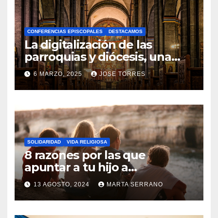
H
A
CONFERENCIAS EPISCOPALES
DESTACAMOS
Y
La digitalización de las
C
parroquias y diócesis, una
realidad ya para el futuro de
O
6 MARZO, 2025
JOSE TORRES
la Iglesia
M
N
E
O
N
H
T
A
A
SOLIDARIDAD
VIDA RELIGIOSA
Y
8 razones por las que
R
C
apuntar a tu hijo a
I
Catequesis
O
O
13 AGOSTO, 2024
MARTA SERRANO
M
S
N
E
O