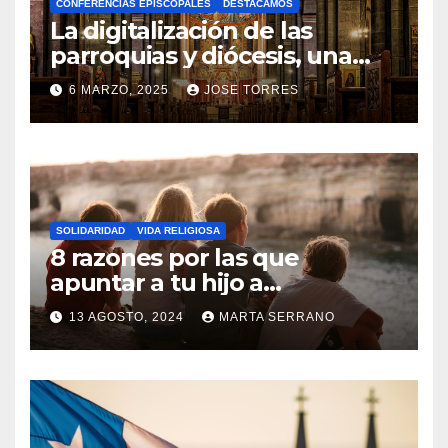
CONFERENCIAS EPISCOPALES
DESTACAMOS
Y
La digitalización de las
C
parroquias y diócesis, una
realidad ya para el futuro de
O
6 MARZO, 2025
JOSE TORRES
la Iglesia
M
N
E
O
N
H
T
A
A
SOLIDARIDAD
VIDA RELIGIOSA
Y
8 razones por las que
R
C
apuntar a tu hijo a
I
Catequesis
O
O
13 AGOSTO, 2024
MARTA SERRANO
M
S
N
E
O
N
H
T
A