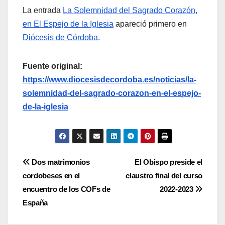
La entrada
La Solemnidad del Sagrado Corazón,
en El Espejo de la Iglesia
apareció primero en
Diócesis de Córdoba
.
Fuente original:
https://www.diocesisdecordoba.es/noticias/la-
solemnidad-del-sagrado-corazon-en-el-espejo-
de-la-iglesia
Navegación
Dos matrimonios
El Obispo preside el
cordobeses en el
claustro final del curso
de
encuentro de los COFs de
2022-2023
entradas
España