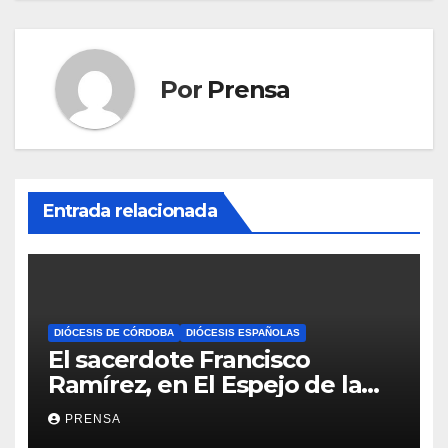
Por
Prensa
Entrada relacionada
DIÓCESIS DE CÓRDOBA
DIÓCESIS ESPAÑOLAS
El sacerdote Francisco
Ramírez, en El Espejo de la
Iglesia
PRENSA