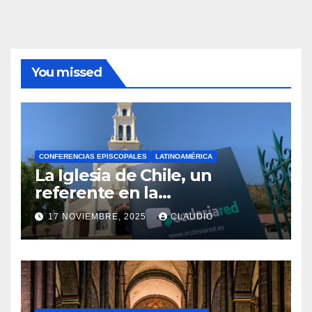
You missed
CONFERENCIAS EPISCOPALES
LATINOAMÉRICA
La Iglesia de Chile, un
referente en la
transformación digital
17 NOVIEMBRE, 2025
CLAUDIO
gracias a Ecclesiared
N
O
H
A