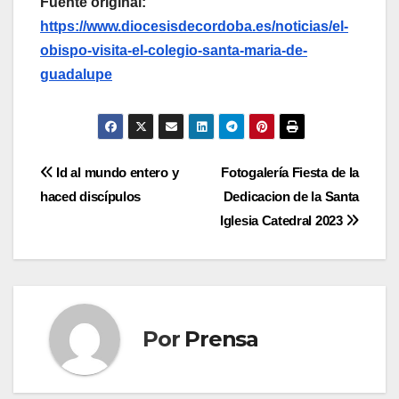
Fuente original:
https://www.diocesisdecordoba.es/noticias/el-
obispo-visita-el-colegio-santa-maria-de-
guadalupe
Navegación
Id al mundo entero y
Fotogalería Fiesta de la
haced discípulos
Dedicacion de la Santa
de
Iglesia Catedral 2023
entradas
Por
Prensa