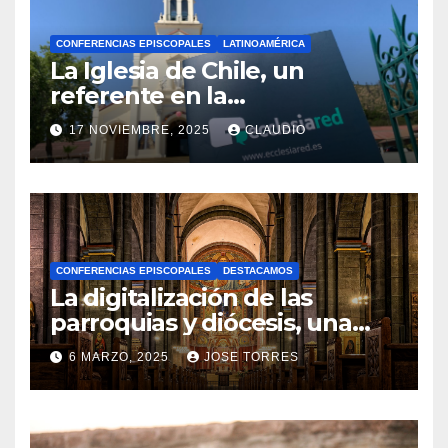
CONFERENCIAS EPISCOPALES
LATINOAMÉRICA
La Iglesia de Chile, un
referente en la
transformación digital
17 NOVIEMBRE, 2025
CLAUDIO
gracias a Ecclesiared
N
O
H
A
CONFERENCIAS EPISCOPALES
DESTACAMOS
Y
La digitalización de las
C
parroquias y diócesis, una
realidad ya para el futuro de
O
6 MARZO, 2025
JOSE TORRES
la Iglesia
M
N
E
O
N
H