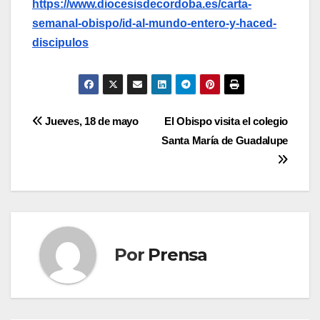
https://www.diocesisdecordoba.es/carta-
semanal-obispo/id-al-mundo-entero-y-haced-
discipulos
Navegación
Jueves, 18 de mayo
El Obispo visita el colegio
Santa María de Guadalupe
de
entradas
Por
Prensa