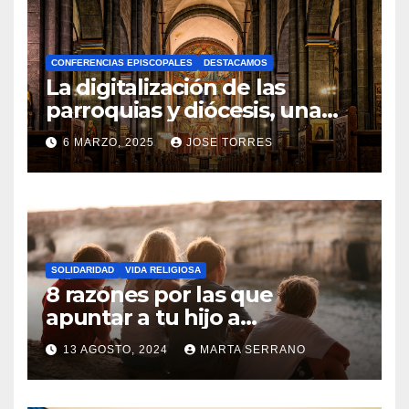
H
A
CONFERENCIAS EPISCOPALES
DESTACAMOS
Y
La digitalización de las
C
parroquias y diócesis, una
realidad ya para el futuro de
O
6 MARZO, 2025
JOSE TORRES
la Iglesia
M
N
E
O
N
H
T
A
A
SOLIDARIDAD
VIDA RELIGIOSA
Y
8 razones por las que
R
C
apuntar a tu hijo a
I
Catequesis
O
O
13 AGOSTO, 2024
MARTA SERRANO
M
S
N
E
O