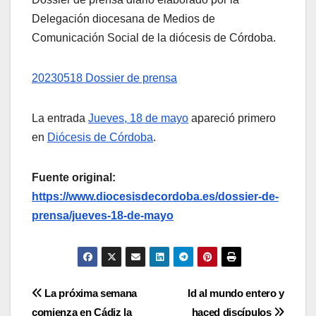
Delegación diocesana de Medios de
Comunicación Social de la diócesis de Córdoba.
20230518 Dossier de prensa
La entrada
Jueves, 18 de mayo
apareció primero
en
Diócesis de Córdoba
.
Fuente original:
https://www.diocesisdecordoba.es/dossier-de-
prensa/jueves-18-de-mayo
Navegación
La próxima semana
Id al mundo entero y
comienza en Cádiz la
haced discípulos