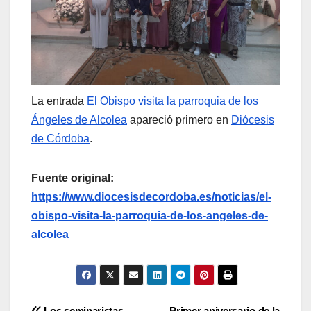
La entrada
El Obispo visita la parroquia de los
Ángeles de Alcolea
apareció primero en
Diócesis
de Córdoba
.
Fuente original:
https://www.diocesisdecordoba.es/noticias/el-
obispo-visita-la-parroquia-de-los-angeles-de-
alcolea
Los seminaristas
Primer aniversario de la