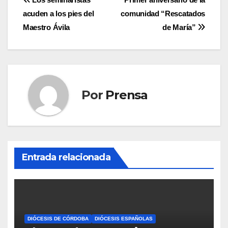
Navegación
acuden a los pies del
comunidad “Rescatados
de
Maestro Ávila
de María”
entradas
Por
Prensa
Entrada relacionada
DIÓCESIS DE CÓRDOBA
DIÓCESIS ESPAÑOLAS