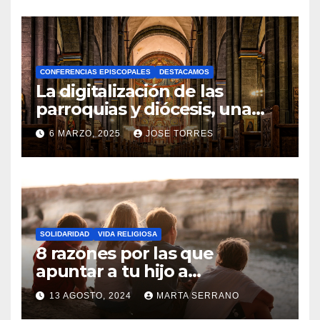
O
H
A
CONFERENCIAS EPISCOPALES
DESTACAMOS
Y
La digitalización de las
C
parroquias y diócesis, una
realidad ya para el futuro de
O
6 MARZO, 2025
JOSE TORRES
la Iglesia
M
N
E
O
N
H
T
A
A
SOLIDARIDAD
VIDA RELIGIOSA
Y
8 razones por las que
R
C
apuntar a tu hijo a
I
Catequesis
O
O
13 AGOSTO, 2024
MARTA SERRANO
M
S
N