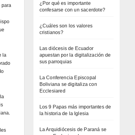
¿Por qué es importante
o para
confesarse con un sacerdote?
bispo
¿Cuáles son los valores
ue
cristianos?
Las diócesis de Ecuador
 la
apuestan por la digitalización de
sus parroquias
brado
do
La Conferencia Episcopal
Boliviana se digitaliza con
Ecclesiared
la
is
Los 9 Papas más importantes de
iana.
la historia de la Iglesia
La Arquidiócesis de Paraná se
les