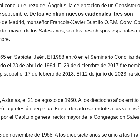
al concluir el rezo del Ángelus, la celebración de un Consistori
e septiembre.
De los veintiún nuevos cardenales, tres son
de Madrid, monseñor Francois-Xavier Bustillo O.F.M. Conv. O
ctor mayor de los Salesianos, son los tres obispos españoles q
mbre.
65 en Sabiote, Jaén. El 1988 entró en el Seminario Conciliar de
o el 23 de abril de 1994. El 29 de diciembre de 2017 fue nom
episcopal el 17 de febrero de 2018. El 12 de junio de 2023 ha si
sturias, el 21 de agosto de 1960. A los dieciocho años emitió 
izó la profesión perpetua. Fue ordenado sacerdote a los veintisé
por el Capítulo general rector mayor de la Congregación Sales
de noviembre de 1968. A los diecisiete años se unió a los Frai