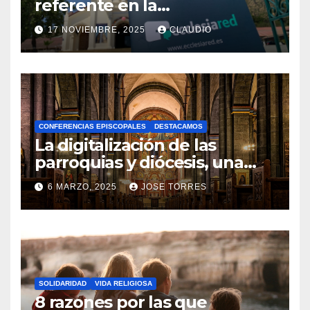
referente en la
transformación digital
17 NOVIEMBRE, 2025
CLAUDIO
gracias a Ecclesiared
N
O
H
A
CONFERENCIAS EPISCOPALES
DESTACAMOS
Y
La digitalización de las
C
parroquias y diócesis, una
realidad ya para el futuro de
O
6 MARZO, 2025
JOSE TORRES
la Iglesia
M
N
E
O
N
H
T
A
A
SOLIDARIDAD
VIDA RELIGIOSA
Y
8 razones por las que
R