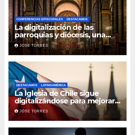
CONFERENCIAS EPISCOPALES
DESTACAMOS
La digitalización de las
parroquias y diócesis, una
realidad ya para el futuro de
JOSE TORRES
la Iglesia
DESTACAMOS
LATINOAMÉRICA
La Iglesia de Chile sigue
digitalizándose para mejorar
el servicio a sus fieles
JOSE TORRES