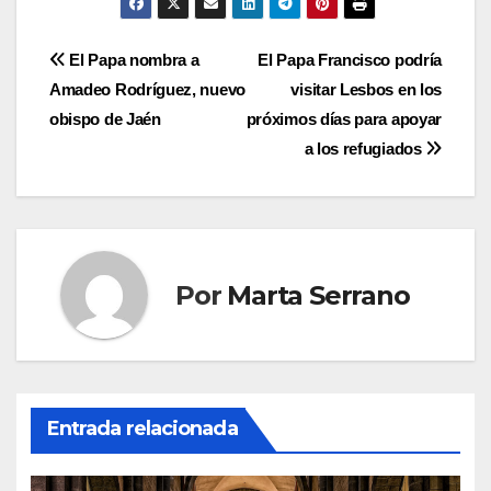
Navegación
El Papa nombra a
El Papa Francisco podría
Amadeo Rodríguez, nuevo
visitar Lesbos en los
de
obispo de Jaén
próximos días para apoyar
entradas
a los refugiados
Por
Marta Serrano
Entrada relacionada