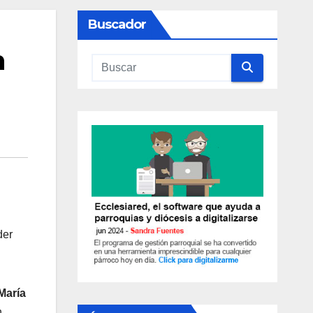
Buscador
n
der
María
n