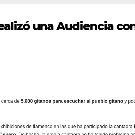
realizó una Audiencia co
n cerca de
5.000 gitanos para escuchar al pueblo gitano
y po
xhibiciones de flamenco en las que ha participado la cantaora
 Cepero
. De hecho, la propia cantaora no ha tenido problema e