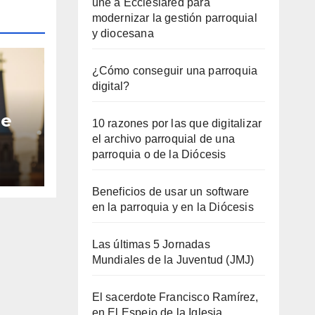
une a Ecclesiared para
modernizar la gestión parroquial
y diocesana
¿Cómo conseguir una parroquia
digital?
le
10 razones por las que digitalizar
el archivo parroquial de una
para
parroquia o de la Diócesis
io a
Beneficios de usar un software
en la parroquia y en la Diócesis
Las últimas 5 Jornadas
Mundiales de la Juventud (JMJ)
El sacerdote Francisco Ramírez,
en El Espejo de la Iglesia