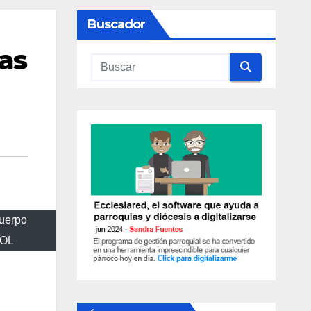
Buscador
cas
uerpo
OOL