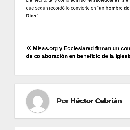
De hecho, tal y como admitió “el sacerdote es “sier
que según recordó lo convierte en “
un hombre de p
Dios”.
Navegación
Misas.org y Ecclesiared firman un co
de colaboración en beneficio de la Iglesi
de
entradas
Por
Héctor Cebrián