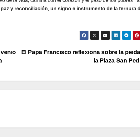
vo de la vida, camina con el corazón y el paso de los pobres”, a
az y reconciliación, un signo e instrumento de la ternura 
nvenio
El Papa Francisco reflexiona sobre la pied
a
la Plaza San Pe