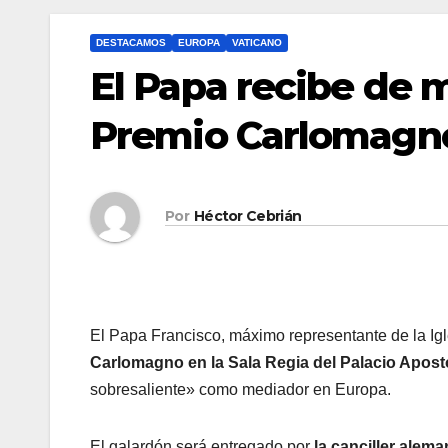
DESTACAMOS
EUROPA
VATICANO
El Papa recibe de 
Premio Carlomagn
Por
Héctor Cebrián
El Papa Francisco, máximo representante de la Igle
Carlomagno en la Sala Regia del Palacio Apostó
sobresaliente» como mediador en Europa.
El galardón será entregado por
la canciller alem