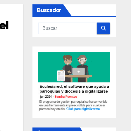
Buscador
el
e