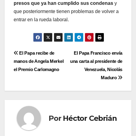
presos que ya han cumplido sus condenas
y
que posteriormente tienen problemas de volver a
entrar en la rueda laboral.
Navegación
El Papa recibe de
El Papa Francisco envía
manos de Angela Merkel
una carta al presidente de
de
el Premio Carlomagno
Venezuela, Nicolás
entradas
Maduro
Por
Héctor Cebrián