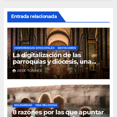
Entrada relacionada
CONFERENCIAS EPISCOPALES
DESTACAMOS
La digitalización de las
parroquias y diócesis, una
realidad ya para el futuro de
JOSE TORRES
la Iglesia
SOLIDARIDAD
VIDA RELIGIOSA
8 razones por las que apuntar