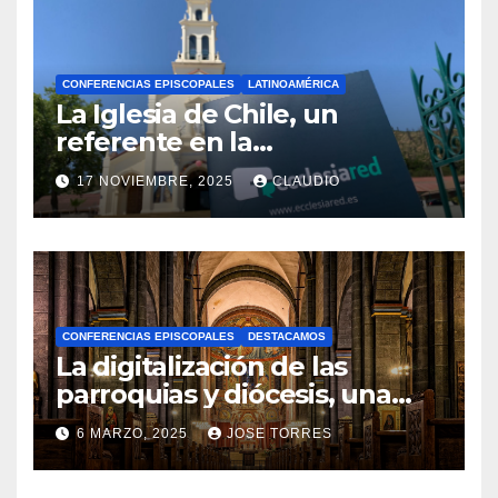
CONFERENCIAS EPISCOPALES
LATINOAMÉRICA
La Iglesia de Chile, un
referente en la
transformación digital
17 NOVIEMBRE, 2025
CLAUDIO
gracias a Ecclesiared
N
O
H
A
CONFERENCIAS EPISCOPALES
DESTACAMOS
Y
La digitalización de las
C
parroquias y diócesis, una
realidad ya para el futuro de
O
6 MARZO, 2025
JOSE TORRES
la Iglesia
M
N
E