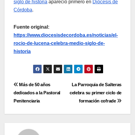
siglo de historia
apareció primero en
Diócesis de
Córdoba
.
Fuente original:
https://www.diocesisdecordoba.es/noticias/el-
rocio-de-lucena-celebra-medio-siglo-de-
historia
Navegación
Más de 50 años
La Parroquia de Salteras
dedicados a la Pastoral
celebra su primer ciclo de
de
Penitenciaria
formación cofrade
entradas