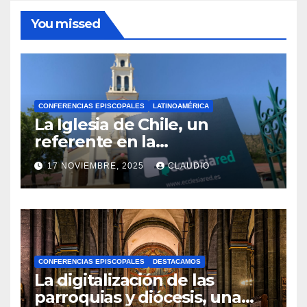
You missed
CONFERENCIAS EPISCOPALES
LATINOAMÉRICA
La Iglesia de Chile, un
referente en la
transformación digital
17 NOVIEMBRE, 2025
CLAUDIO
gracias a Ecclesiared
N
O
H
A
CONFERENCIAS EPISCOPALES
DESTACAMOS
Y
La digitalización de las
C
parroquias y diócesis, una