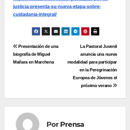
justicia-presenta-su-nueva-etapa-sobre-
cuidadania-integral/
Navegación
Presentación de una
La Pastoral Juvenil
biografía de Miguel
anuncia una nueva
de
Mañara en Marchena
modalidad para participar
entradas
en la Peregrinación
Europea de Jóvenes el
próximo verano
Por
Prensa