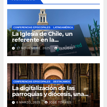
CONFERENCIAS EPISCOPALES
LATINOAMÉRICA
La Iglesia de Chile, un
referente en la
transformación digital
17 NOVIEMBRE, 2025
CLAUDIO
gracias a Ecclesiared
N
O
H
A
CONFERENCIAS EPISCOPALES
DESTACAMOS
Y
La digitalización de las
C
parroquias y diócesis, una
realidad ya para el futuro de
O
6 MARZO, 2025
JOSE TORRES
la Iglesia
M