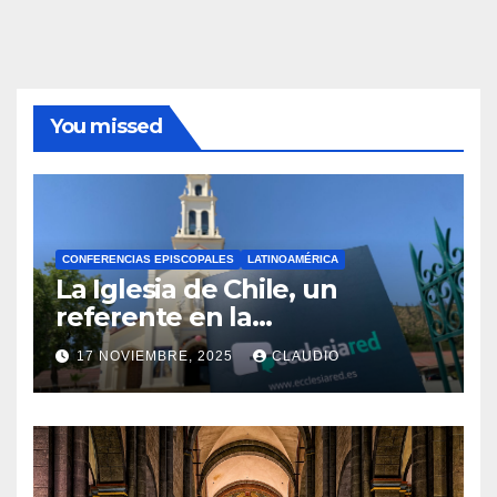
You missed
CONFERENCIAS EPISCOPALES
LATINOAMÉRICA
La Iglesia de Chile, un
referente en la
transformación digital
17 NOVIEMBRE, 2025
CLAUDIO
gracias a Ecclesiared
N
O
H
A