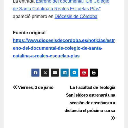
La entrada
Estreno del documental “De Colegio
de Santa Catalina a Reales Escuelas Pías”
apareció primero en
Diócesis de Córdoba
.
Fuente original:
https://www.diocesisdecordoba.es/noticias/estr
eno-del-documental-de-colegio-de-santa-
catalina-a-reales-escuelas-pias
Navegación
Viernes, 3 de junio
La Facultad de Teología
San Isidoro estrenará una
de
sección de enseñanza a
entradas
distancia el próximo curso