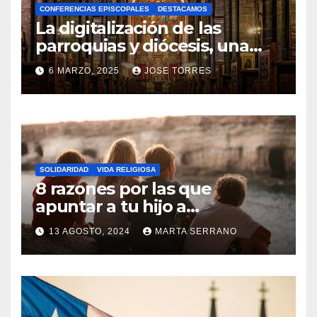
CONFERENCIAS EPISCOPALES
DESTACAMOS
Y
La digitalización de las
C
parroquias y diócesis, una
realidad ya para el futuro de
O
6 MARZO, 2025
JOSE TORRES
la Iglesia
M
N
E
O
N
H
T
A
A
SOLIDARIDAD
VIDA RELIGIOSA
Y
8 razones por las que
R
C
apuntar a tu hijo a
I
Catequesis
O
O
13 AGOSTO, 2024
MARTA SERRANO
M
S
N
E
O
N
H
T
A