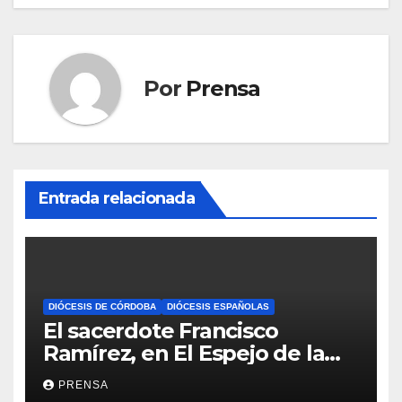
Por
Prensa
Entrada relacionada
DIÓCESIS DE CÓRDOBA
DIÓCESIS ESPAÑOLAS
El sacerdote Francisco
Ramírez, en El Espejo de la
Iglesia
PRENSA