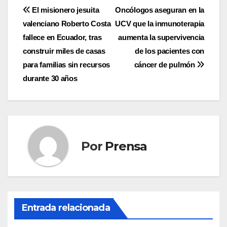
Navegación
El misionero jesuita
Oncólogos aseguran en la
valenciano Roberto Costa
UCV que la inmunoterapia
de
fallece en Ecuador, tras
aumenta la supervivencia
entradas
construir miles de casas
de los pacientes con
para familias sin recursos
cáncer de pulmón
durante 30 años
Por
Prensa
Entrada relacionada