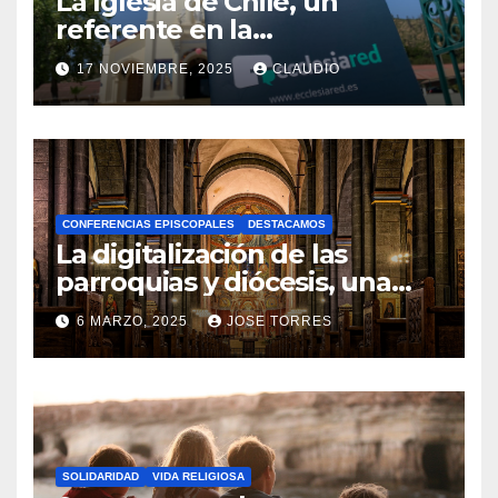
La Iglesia de Chile, un
referente en la
transformación digital
17 NOVIEMBRE, 2025
CLAUDIO
gracias a Ecclesiared
N
O
H
A
CONFERENCIAS EPISCOPALES
DESTACAMOS
Y
La digitalización de las
C
parroquias y diócesis, una
realidad ya para el futuro de
O
6 MARZO, 2025
JOSE TORRES
la Iglesia
M
N
E
O
N
H
T
A
A
SOLIDARIDAD
VIDA RELIGIOSA
Y