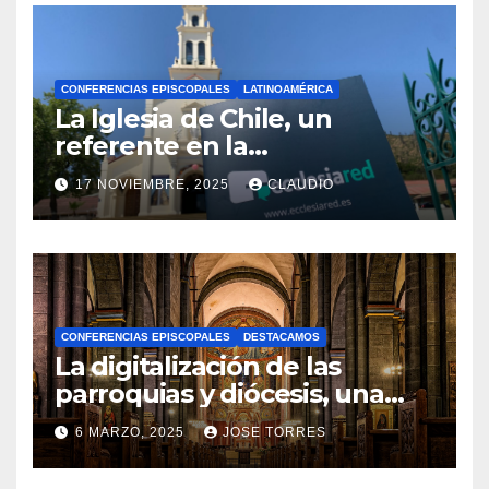
CONFERENCIAS EPISCOPALES
LATINOAMÉRICA
La Iglesia de Chile, un
referente en la
transformación digital
17 NOVIEMBRE, 2025
CLAUDIO
gracias a Ecclesiared
N
O
H
A
CONFERENCIAS EPISCOPALES
DESTACAMOS
Y
La digitalización de las
C
parroquias y diócesis, una
realidad ya para el futuro de
O
6 MARZO, 2025
JOSE TORRES
la Iglesia
M
N
E