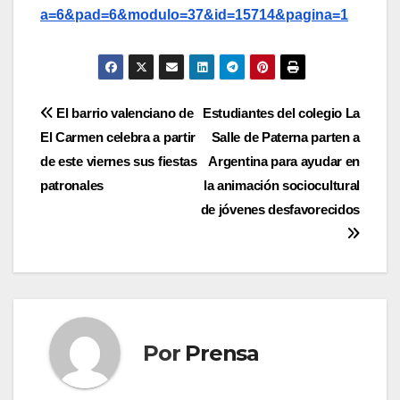
a=6&pad=6&modulo=37&id=15714&pagina=1
Navegación
El barrio valenciano de
Estudiantes del colegio La
El Carmen celebra a partir
Salle de Paterna parten a
de
de este viernes sus fiestas
Argentina para ayudar en
entradas
patronales
la animación sociocultural
de jóvenes desfavorecidos
Por
Prensa