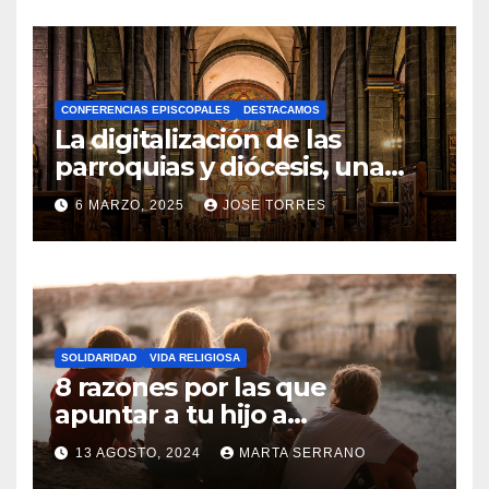
O
H
A
CONFERENCIAS EPISCOPALES
DESTACAMOS
Y
La digitalización de las
C
parroquias y diócesis, una
realidad ya para el futuro de
O
6 MARZO, 2025
JOSE TORRES
la Iglesia
M
N
E
O
N
H
T
A
A
SOLIDARIDAD
VIDA RELIGIOSA
Y
8 razones por las que
R
C
apuntar a tu hijo a
I
Catequesis
O
O
13 AGOSTO, 2024
MARTA SERRANO
M
S
N