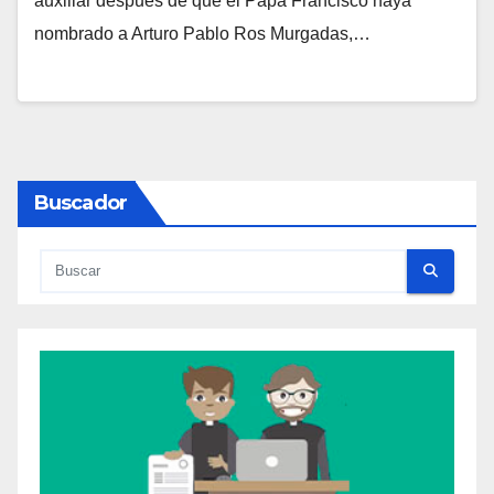
auxiliar después de que el Papa Francisco haya
H
nombrado a Arturo Pablo Ros Murgadas,…
A
Y
C
O
M
Buscador
E
N
T
A
R
I
O
S