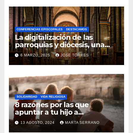
O
H
A
CONFERENCIAS EPISCOPALES
DESTACAMOS
Y
La digitalización de las
C
parroquias y diócesis, una
realidad ya para el futuro de
O
6 MARZO, 2025
JOSE TORRES
la Iglesia
M
N
E
O
N
H
T
A
A
SOLIDARIDAD
VIDA RELIGIOSA
Y
8 razones por las que
R
C
apuntar a tu hijo a
I
Catequesis
O
O
13 AGOSTO, 2024
MARTA SERRANO
M
S
N