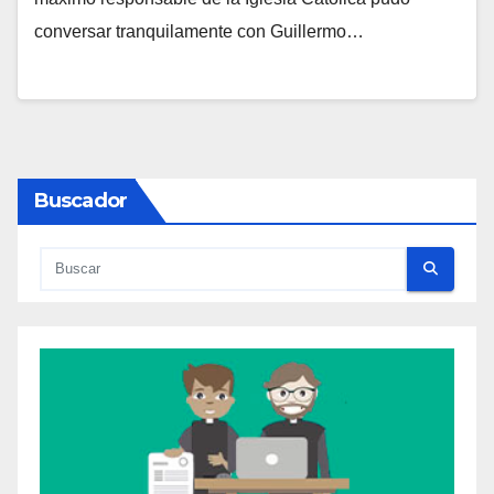
conversar tranquilamente con Guillermo…
A
Y
C
O
M
Buscador
E
N
T
A
R
I
O
S