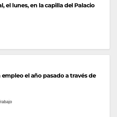
M
, el lunes, en la capilla del Palacio
E
N
T
A
R
I
O
S
 empleo el año pasado a través de
Trabajo