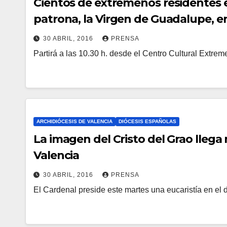
Cientos de extremeños residentes 
O
patrona, la Virgen de Guadalupe, e
M
30 ABRIL, 2016
PRENSA
E
Partirá a las 10.30 h. desde el Centro Cultural Extre
N
N
O
T
H
A
A
R
Y
I
ARCHIDIÓCESIS DE VALENCIA
DIÓCESIS ESPAÑOLAS
C
O
La imagen del Cristo del Grao lleg
O
S
Valencia
M
30 ABRIL, 2016
PRENSA
E
El Cardenal preside este martes una eucaristía en el dí
N
N
O
T
H
A