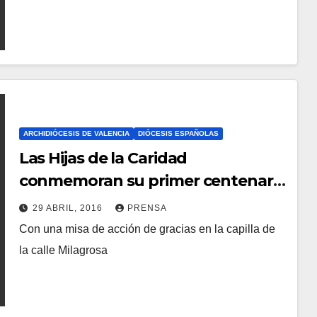
H
A
Y
C
O
M
E
ARCHIDIÓCESIS DE VALENCIA
DIÓCESIS ESPAÑOLAS
N
Las Hijas de la Caridad
T
conmemoran su primer centenario
A
en el barrio valenciano de Sagunto
29 ABRIL, 2016
PRENSA
R
Con una misa de acción de gracias en la capilla de
N
I
la calle Milagrosa
O
O
H
S
A
Y