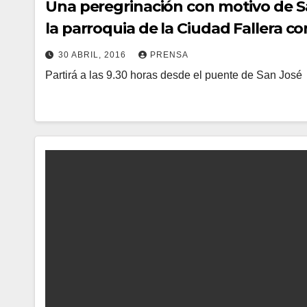
Una peregrinación con motivo de 
la parroquia de la Ciudad Fallera c
30 ABRIL, 2016
PRENSA
Partirá a las 9.30 horas desde el puente de San José
N
O
H
A
Y
C
O
M
E
N
T
A