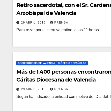
Retiro sacerdotal, con el Sr. Cardenal
Arzobispal de Valencia
29 ABRIL, 2016
PRENSA
Para rezar por el clero valentino, a las 11 horas
N
O
H
A
Y
ARCHIDIÓCESIS DE VALENCIA
DIÓCESIS ESPAÑOLAS
C
Más de 1.400 personas encontraron
O
Cáritas Diocesana de Valencia
M
29 ABRIL, 2016
PRENSA
E
Según ha indicado la entidad con motivo del Día del 
N
N
O
T