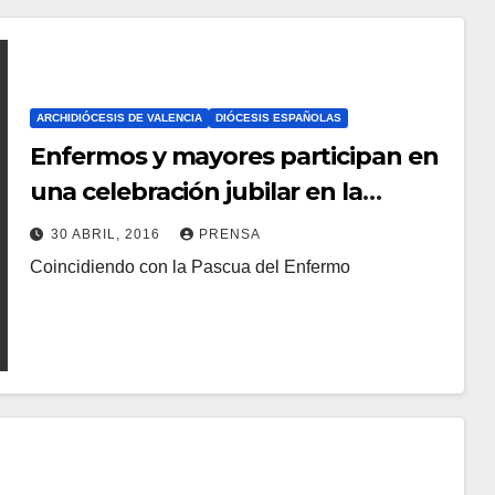
ARCHIDIÓCESIS DE VALENCIA
DIÓCESIS ESPAÑOLAS
Enfermos y mayores participan en
una celebración jubilar en la
parroquia Resurrección del Señor
30 ABRIL, 2016
PRENSA
de Valencia
Coincidiendo con la Pascua del Enfermo
N
O
H
A
Y
C
O