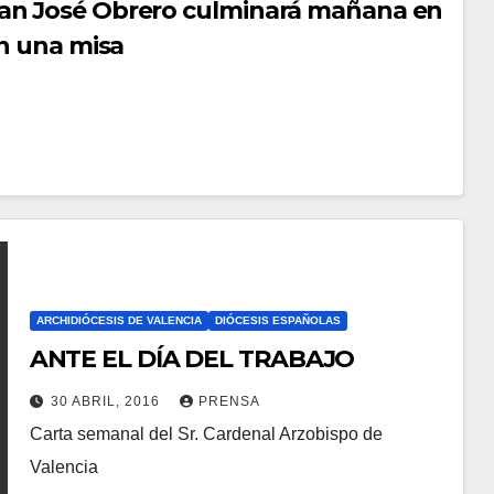
San José Obrero culminará mañana en
M
E
on una misa
N
T
A
R
I
O
S
ARCHIDIÓCESIS DE VALENCIA
DIÓCESIS ESPAÑOLAS
ANTE EL DÍA DEL TRABAJO
30 ABRIL, 2016
PRENSA
Carta semanal del Sr. Cardenal Arzobispo de
N
Valencia
O