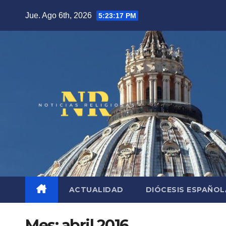
Saltar
Jue. Ago 6th, 2026
5:23:18 PM
al
contenido
ACTUALIDAD
DIÓCESIS ESPAÑO
Mes:
abril 2016