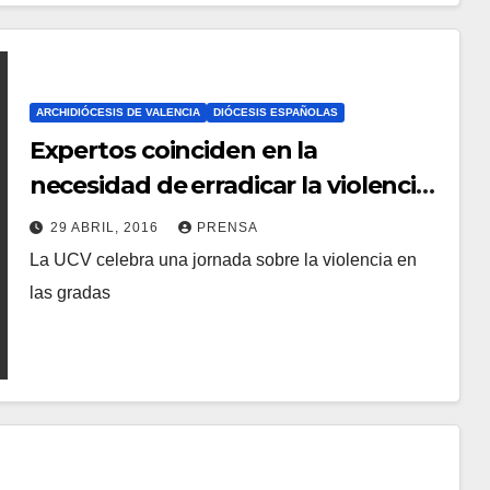
C
O
M
ARCHIDIÓCESIS DE VALENCIA
DIÓCESIS ESPAÑOLAS
E
Expertos coinciden en la
N
necesidad de erradicar la violencia
T
e incitación al odio a través de
A
29 ABRIL, 2016
PRENSA
valores propios del deporte
La UCV celebra una jornada sobre la violencia en
R
N
las gradas
I
O
O
H
S
A
Y
C
O