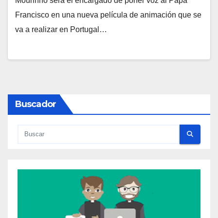
Mourinho será el encargado de poner voz al Papa
O
Francisco en una nueva película de animación que se
H
va a realizar en Portugal…
A
Y
C
O
M
Buscador
E
N
T
A
R
I
O
S