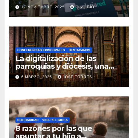
transformación digital
17 NOVIEMBRE, 2025
CLAUDIO
gracias a Ecclesiared
N
O
H
A
CONFERENCIAS EPISCOPALES
DESTACAMOS
Y
La digitalización de las
C
parroquias y diócesis, una
realidad ya para el futuro de
O
6 MARZO, 2025
JOSE TORRES
la Iglesia
M
N
E
O
N
H
T
A
A
SOLIDARIDAD
VIDA RELIGIOSA
Y
8 razones por las que
R
C
apuntar a tu hijo a
I