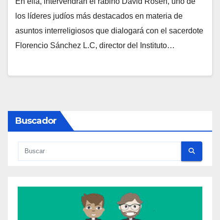
En ella, intervendrán el rabino David Rosen, uno de
N
los líderes judíos más destacados en materia de
O
asuntos interreligiosos que dialogará con el sacerdote
H
Florencio Sánchez L.C, director del Instituto…
A
Y
C
O
M
Buscador
E
N
T
A
R
I
O