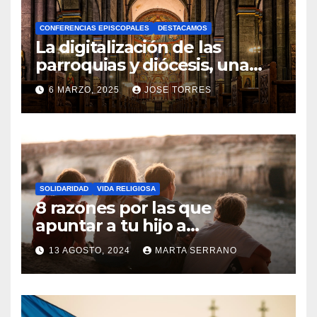
A
CONFERENCIAS EPISCOPALES
DESTACAMOS
Y
La digitalización de las
C
parroquias y diócesis, una
realidad ya para el futuro de
O
6 MARZO, 2025
JOSE TORRES
la Iglesia
M
N
E
O
N
H
T
A
A
SOLIDARIDAD
VIDA RELIGIOSA
Y
8 razones por las que
R
C
apuntar a tu hijo a
I
Catequesis
O
O
13 AGOSTO, 2024
MARTA SERRANO
M
S
N
E
O
N
H