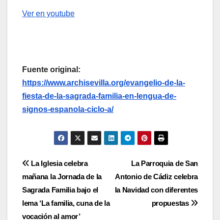
Ver en youtube
Fuente original:
https://www.archisevilla.org/evangelio-de-la-
fiesta-de-la-sagrada-familia-en-lengua-de-
signos-espanola-ciclo-a/
Navegación
La Iglesia celebra
La Parroquia de San
mañana la Jornada de la
Antonio de Cádiz celebra
de
Sagrada Familia bajo el
la Navidad con diferentes
entradas
lema ‘La familia, cuna de la
propuestas
vocación al amor’