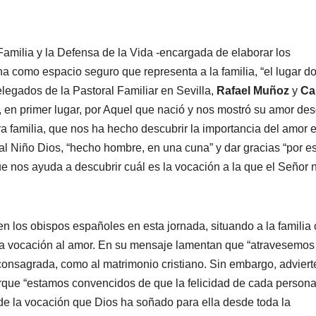
amilia y la Defensa de la Vida -encargada de elaborar los
una como espacio seguro que representa a la familia, “el lugar d
legados de la Pastoral Familiar en Sevilla,
Rafael Muñoz
y
Ca
 primer lugar, por Aquel que nació y nos mostró su amor de
a familia, que nos ha hecho descubrir la importancia del amor 
 al Niño Dios, “hecho hombre, en una cuna” y dar gracias “por e
e nos ayuda a descubrir cuál es la vocación a la que el Señor 
n los obispos españoles en esta jornada, situando a la familia
e la vocación al amor. En su mensaje lamentan que “atravesemos
a consagrada, como al matrimonio cristiano. Sin embargo, adviert
orque “estamos convencidos de que la felicidad de cada person
 de la vocación que Dios ha soñado para ella desde toda la