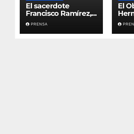
El sacerdote
El O
Francisco Ramírez,
Her
en El Espejo de la
Calv
PRENSA
PRE
Iglesia