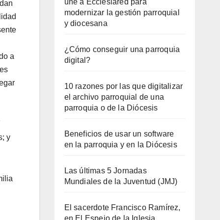
une a Ecclesiared para
edan
modernizar la gestión parroquial
lidad
y diocesana
sente
¿Cómo conseguir una parroquia
do a
digital?
nes
regar
10 razones por las que digitalizar
el archivo parroquial de una
parroquia o de la Diócesis
Beneficios de usar un software
; y
en la parroquia y en la Diócesis
Las últimas 5 Jornadas
ilia
Mundiales de la Juventud (JMJ)
El sacerdote Francisco Ramírez,
en El Espejo de la Iglesia