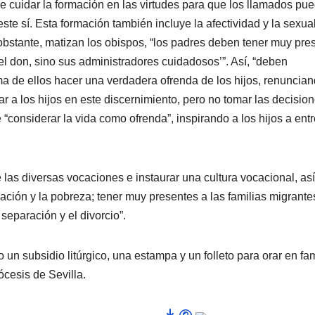
 cuidar la formación en las virtudes para que los llamados pu
ste sí. Esta formación también incluye la afectividad y la sexua
bstante, matizan los obispos, “los padres deben tener muy pre
el don, sino sus administradores cuidadosos’”. Así, “deben
a de ellos hacer una verdadera ofrenda de los hijos, renuncian
r a los hijos en este discernimiento, pero no tomar las decisio
“considerar la vida como ofrenda”, inspirando a los hijos a ent
las diversas vocaciones e instaurar una cultura vocacional, así
ación y la pobreza; tener muy presentes a las familias migrantes
 separación y el divorcio”.
n subsidio litúrgico, una estampa y un folleto para orar en fam
ócesis de Sevilla.