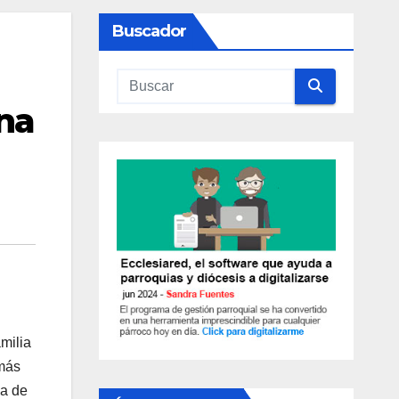
Buscador
una
milia
 más
na de