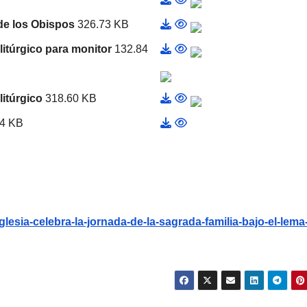
 de los Obispos
326.73 KB
litúrgico para monitor
132.84
litúrgico
318.60 KB
84 KB
iglesia-celebra-la-jornada-de-la-sagrada-familia-bajo-el-lema-