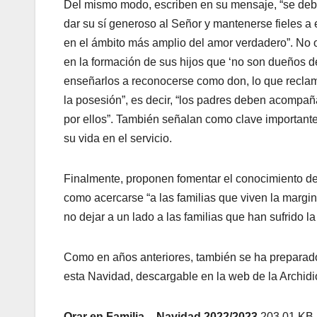
Del mismo modo, escriben en su mensaje, “se debe
dar su sí generoso al Señor y mantenerse fieles a e
en el ámbito más amplio del amor verdadero”. No o
en la formación de sus hijos que ‘no son dueños d
enseñarlos a reconocerse como don, lo que reclam
la posesión”, es decir, “los padres deben acompaña
por ellos”. También señalan como clave importante 
su vida en el servicio.
Finalmente, proponen fomentar el conocimiento de 
como acercarse “a las familias que viven la margin
no dejar a un lado a las familias que han sufrido la
Como en años anteriores, también se ha preparado u
esta Navidad, descargable en la web de la Archidi
Orar en Familia – Navidad 2022/2023
203.01 KB