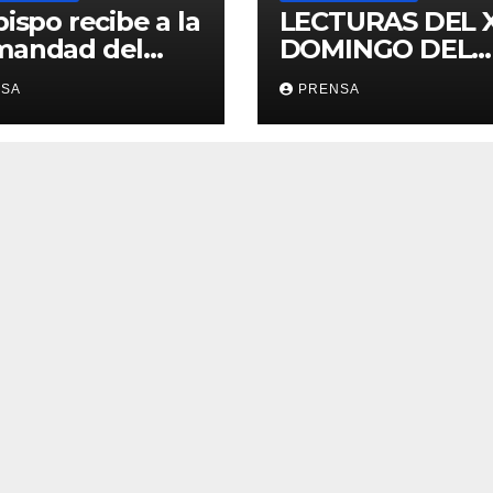
bispo recibe a la
LECTURAS DEL 
mandad del
DOMINGO DEL
ario
TIEMPO
NSA
PRENSA
ORDINARIO (A)