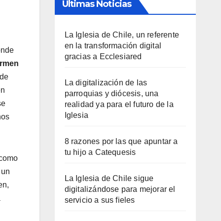
Últimas Noticias
La Iglesia de Chile, un referente
en la transformación digital
onde
gracias a Ecclesiared
rmen
sde
La digitalización de las
en
parroquias y diócesis, una
se
realidad ya para el futuro de la
Iglesia
nos
8 razones por las que apuntar a
tu hijo a Catequesis
 como
 un
La Iglesia de Chile sigue
en,
digitalizándose para mejorar el
a
servicio a sus fieles