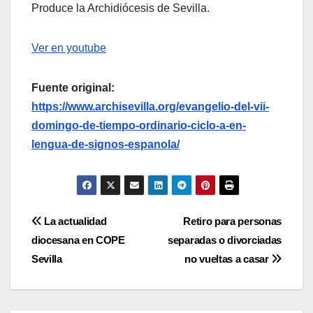
Produce la Archidiócesis de Sevilla.
Ver en youtube
Fuente original:
https://www.archisevilla.org/evangelio-del-vii-
domingo-de-tiempo-ordinario-ciclo-a-en-
lengua-de-signos-espanola/
Navegación
La actualidad
Retiro para personas
diocesana en COPE
separadas o divorciadas
de
Sevilla
no vueltas a casar
entradas