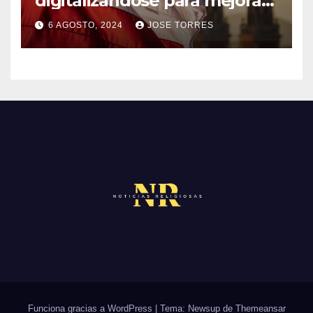
digitalizándose para mejorar
I
el servicio a sus fieles
O
O
6 AGOSTO, 2024
JOSE TORRES
M
S
N
E
O
N
H
T
A
A
Y
R
C
I
O
O
M
S
E
N
T
A
R
Funciona gracias a WordPress
|
Tema: Newsup de
Themeansar