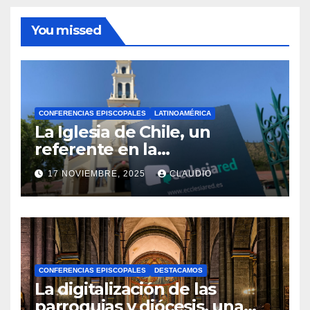
You missed
CONFERENCIAS EPISCOPALES
LATINOAMÉRICA
La Iglesia de Chile, un
referente en la
transformación digital
17 NOVIEMBRE, 2025
CLAUDIO
gracias a Ecclesiared
N
O
H
A
CONFERENCIAS EPISCOPALES
DESTACAMOS
Y
La digitalización de las
C
parroquias y diócesis, una