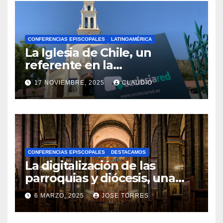
CONFERENCIAS EPISCOPALES
LATINOAMÉRICA
La Iglesia de Chile, un
referente en la
transformación digital
17 NOVIEMBRE, 2025
CLAUDIO
gracias a Ecclesiared
N
O
H
A
CONFERENCIAS EPISCOPALES
DESTACAMOS
Y
La digitalización de las
C
parroquias y diócesis, una
realidad ya para el futuro de
O
6 MARZO, 2025
JOSE TORRES
la Iglesia
M
N
E