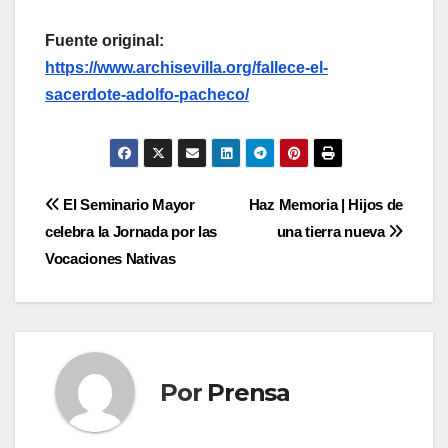
Fuente original:
https://www.archisevilla.org/fallece-el-
sacerdote-adolfo-pacheco/
Navegación
El Seminario Mayor
Haz Memoria | Hijos de
celebra la Jornada por las
una tierra nueva
de
Vocaciones Nativas
entradas
Por
Prensa