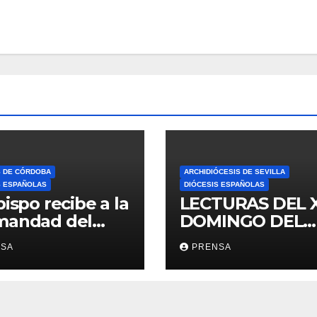
S DE CÓRDOBA
ARCHIDIÓCESIS DE SEVILLA
S ESPAÑOLAS
DIÓCESIS ESPAÑOLAS
bispo recibe a la
LECTURAS DEL 
mandad del
DOMINGO DEL
ario
TIEMPO
NSA
PRENSA
ORDINARIO (A)