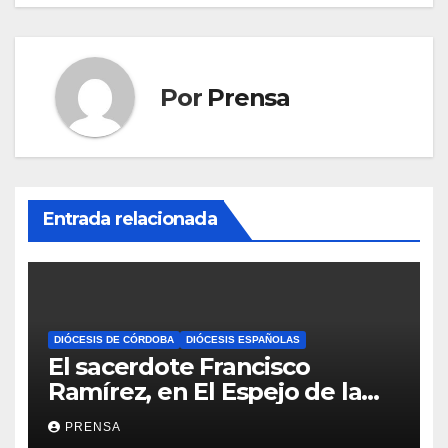
Por
Prensa
Entrada relacionada
DIÓCESIS DE CÓRDOBA
DIÓCESIS ESPAÑOLAS
El sacerdote Francisco
Ramírez, en El Espejo de la
Iglesia
PRENSA