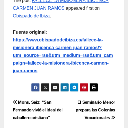
The post
FALLECE LA MISIONERA IBICENCA
CARMEN JUAN RAMOS
appeared first on
Obispado de Ibiza
.
Fuente original:
https://www.obispadodeibiza.es/fallece-la-
misionera-ibicenca-carmen-juan-ramos/?
utm_source=rss&utm_medium=rss&utm_cam
paign=fallece-la-misionera-ibicenca-carmen-
juan-ramos
Navegación
Mons. Saiz: “San
El Seminario Menor
Fernando vivió el ideal del
prepara las Colonias
de
caballero cristiano”
Vocacionales
entradas