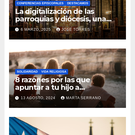
CONFERENCIAS EPISCOPALES
DESTACAMOS
Y
La digitalización de las
C
parroquias y diócesis, una
realidad ya para el futuro de
O
6 MARZO, 2025
JOSE TORRES
la Iglesia
M
N
E
O
N
H
T
A
A
SOLIDARIDAD
VIDA RELIGIOSA
Y
8 razones por las que
R
C
apuntar a tu hijo a
I
Catequesis
O
O
13 AGOSTO, 2024
MARTA SERRANO
M
S
N
E
O
N
H
T
A