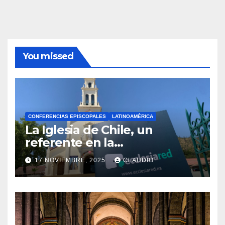
You missed
CONFERENCIAS EPISCOPALES
LATINOAMÉRICA
La Iglesia de Chile, un
referente en la
transformación digital
17 NOVIEMBRE, 2025
CLAUDIO
gracias a Ecclesiared
N
O
H
A