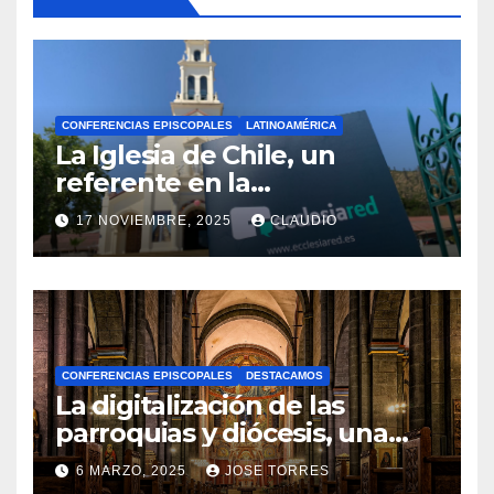
CONFERENCIAS EPISCOPALES
LATINOAMÉRICA
La Iglesia de Chile, un
referente en la
transformación digital
17 NOVIEMBRE, 2025
CLAUDIO
gracias a Ecclesiared
N
O
H
A
CONFERENCIAS EPISCOPALES
DESTACAMOS
Y
La digitalización de las
C
parroquias y diócesis, una
realidad ya para el futuro de
O
6 MARZO, 2025
JOSE TORRES
la Iglesia
M