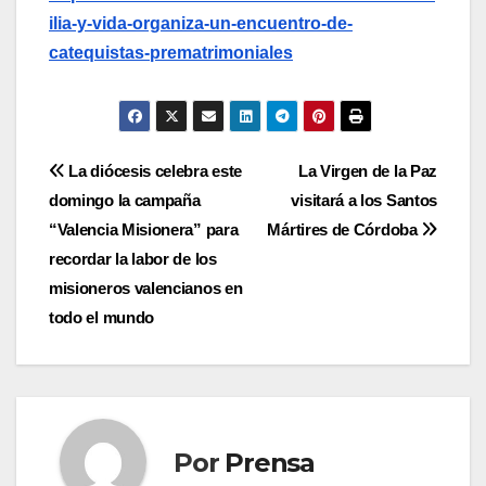
ilia-y-vida-organiza-un-encuentro-de-
catequistas-prematrimoniales
Navegación
La diócesis celebra este
La Virgen de la Paz
domingo la campaña
visitará a los Santos
de
“Valencia Misionera” para
Mártires de Córdoba
entradas
recordar la labor de los
misioneros valencianos en
todo el mundo
Por
Prensa