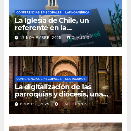
CONFERENCIAS EPISCOPALES
LATINOAMÉRICA
La Iglesia de Chile, un
referente en la
transformación digital
17 NOVIEMBRE, 2025
CLAUDIO
gracias a Ecclesiared
N
O
H
A
CONFERENCIAS EPISCOPALES
DESTACAMOS
Y
La digitalización de las
C
parroquias y diócesis, una
realidad ya para el futuro de
O
6 MARZO, 2025
JOSE TORRES
la Iglesia
M
N
E
O
N
H