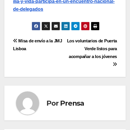
ilia-y-vida-participa-en-un-encuentro-nacional-
de-delegados
Navegación
Misa de envío a la JMJ
Los voluntarios de Puerta
Lisboa
Verde listos para
de
acompañar a los jóvenes
entradas
Por
Prensa