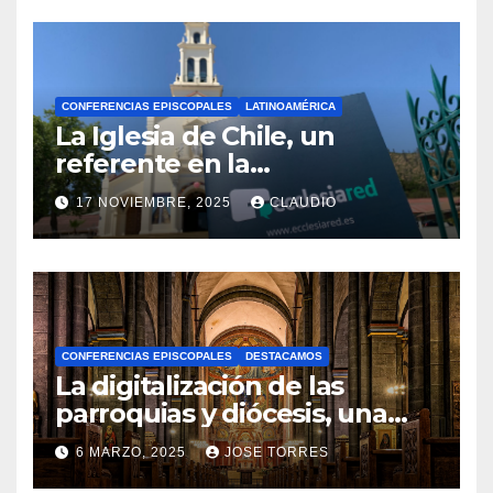
CONFERENCIAS EPISCOPALES
LATINOAMÉRICA
La Iglesia de Chile, un
referente en la
transformación digital
17 NOVIEMBRE, 2025
CLAUDIO
gracias a Ecclesiared
N
O
H
A
CONFERENCIAS EPISCOPALES
DESTACAMOS
Y
La digitalización de las
C
parroquias y diócesis, una
realidad ya para el futuro de
O
6 MARZO, 2025
JOSE TORRES
la Iglesia
M
N