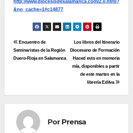
http://www.diocesisdesalamanca.com/2.0.html?
&no_cache=1#c14877
Navegación
Encuentro de
Los libros del Itinerario
Seminaristas de la Región
Diocesano de Formación
de
Duero-Rioja en Salamanca
Haced esto en memoria
entradas
mía, disponibles a partir
de este martes en la
librería Edilva
Por
Prensa