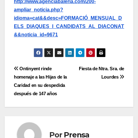
http://www.agenciabaleria.com/200-
ampliar_noticia.php?
idioma=cat&&desc=FORMACIÓ_MENSUAL_D
ELS_DIAQUES_I_CANDIDATS_AL_DIACONAT
&&noticia_id=9671
Navegación
Ontinyent rinde
Fiesta de Ntra. Sra. de
homenaje a las Hijas de la
Lourdes
de
Caridad en su despedida
entradas
después de 147 años
Por
Prensa