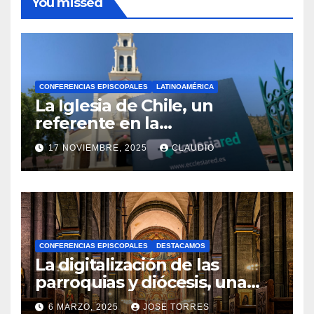
You missed
CONFERENCIAS EPISCOPALES
LATINOAMÉRICA
La Iglesia de Chile, un
referente en la
transformación digital
17 NOVIEMBRE, 2025
CLAUDIO
gracias a Ecclesiared
N
O
H
A
CONFERENCIAS EPISCOPALES
DESTACAMOS
Y
La digitalización de las
C
parroquias y diócesis, una
realidad ya para el futuro de
O
6 MARZO, 2025
JOSE TORRES