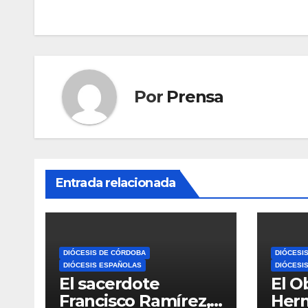
Por
Prensa
Entrada relacionada
DIÓCESIS DE CÓRDOBA
DIÓCESI
DIÓCESIS ESPAÑOLAS
DIÓCESI
El sacerdote
El O
Francisco Ramírez,
Her