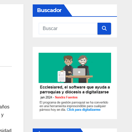
Buscador
 años
 y
rsidad