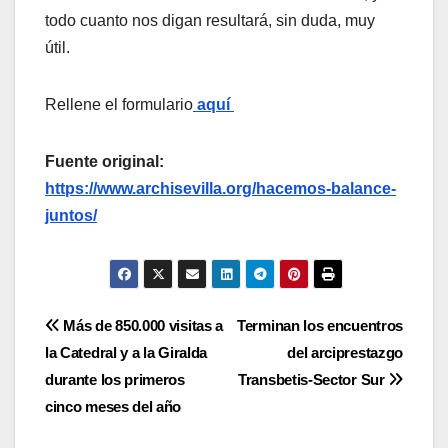
todo cuanto nos digan resultará, sin duda, muy
útil.
Rellene el formulario
aquí
Fuente original:
https://www.archisevilla.org/hacemos-balance-
juntos/
Navegación
Más de 850.000 visitas a
Terminan los encuentros
la Catedral y a la Giralda
del arciprestazgo
de
durante los primeros
Transbetis-Sector Sur
entradas
cinco meses del año