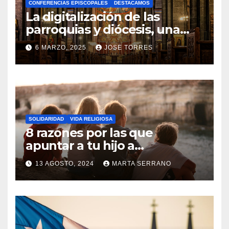
CONFERENCIAS EPISCOPALES
DESTACAMOS
Y
La digitalización de las
C
parroquias y diócesis, una
realidad ya para el futuro de
O
6 MARZO, 2025
JOSE TORRES
la Iglesia
M
N
E
O
N
H
T
A
A
SOLIDARIDAD
VIDA RELIGIOSA
Y
8 razones por las que
R
C
apuntar a tu hijo a
I
Catequesis
O
O
13 AGOSTO, 2024
MARTA SERRANO
M
S
N
E
O
N
H
T
A