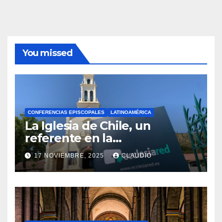
You missed
CONFERENCIAS EPISCOPALES
LATINOAMÉRICA
La Iglesia de Chile, un
referente en la
transformación digital
17 NOVIEMBRE, 2025
CLAUDIO
gracias a Ecclesiared
N
O
H
A