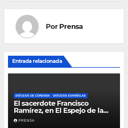
Por
Prensa
Entrada relacionada
DIÓCESIS DE CÓRDOBA
DIÓCESIS ESPAÑOLAS
El sacerdote Francisco
Ramírez, en El Espejo de la
Iglesia
PRENSA