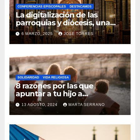
A
CONFERENCIAS EPISCOPALES
DESTACAMOS
Y
La digitalización de las
C
parroquias y diócesis, una
realidad ya para el futuro de
O
6 MARZO, 2025
JOSE TORRES
la Iglesia
M
N
E
O
N
H
T
A
A
SOLIDARIDAD
VIDA RELIGIOSA
Y
8 razones por las que
R
C
apuntar a tu hijo a
I
Catequesis
O
O
13 AGOSTO, 2024
MARTA SERRANO
M
S
N
E
O
N
H
T