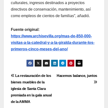
culturales, ingresos destinados a proyectos
directivos de conservación, mantenimiento, así
como empleos de cientos de familias”, añadió.
Fuente original:
https://www.archisevilla.org/mas-de-850-000-
visitas-a-la-catedral-y-a-la-giralda-durante-los-
primeros-cinco-meses-del-ano/
Navegación
La restauración de los
Hacemos balance, juntos
bienes muebles de la
de
iglesia de Santa Clara
entradas
premiada en la gala anual
de la AMMA