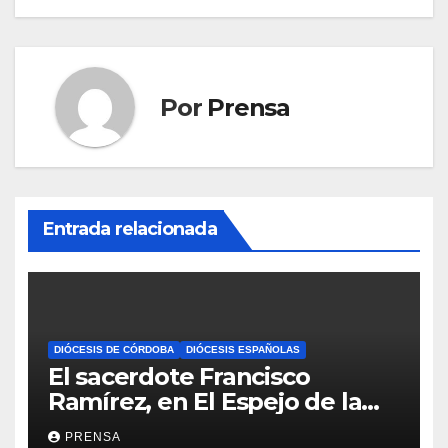
Por
Prensa
Entrada relacionada
DIÓCESIS DE CÓRDOBA
DIÓCESIS ESPAÑOLAS
El sacerdote Francisco
Ramírez, en El Espejo de la
Iglesia
PRENSA