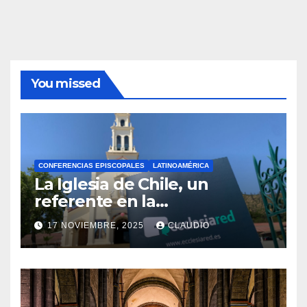
You missed
CONFERENCIAS EPISCOPALES
LATINOAMÉRICA
La Iglesia de Chile, un
referente en la
transformación digital
17 NOVIEMBRE, 2025
CLAUDIO
gracias a Ecclesiared
N
O
H