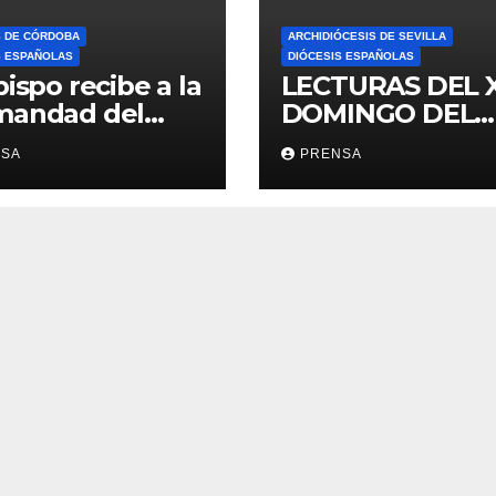
S DE CÓRDOBA
ARCHIDIÓCESIS DE SEVILLA
S ESPAÑOLAS
DIÓCESIS ESPAÑOLAS
bispo recibe a la
LECTURAS DEL 
mandad del
DOMINGO DEL
ario
TIEMPO
NSA
PRENSA
ORDINARIO (A)