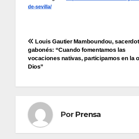
de-sevilla/
Navegación
Louis Gautier Mamboundou, sacerdo
gabonés: “Cuando fomentamos las
de
vocaciones nativas, participamos en la 
entradas
Dios”
Por
Prensa