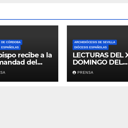
S DE CÓRDOBA
ARCHIDIÓCESIS DE SEVILLA
S ESPAÑOLAS
DIÓCESIS ESPAÑOLAS
bispo recibe a la
LECTURAS DEL 
mandad del
DOMINGO DEL
ario
TIEMPO
NSA
PRENSA
ORDINARIO (A)